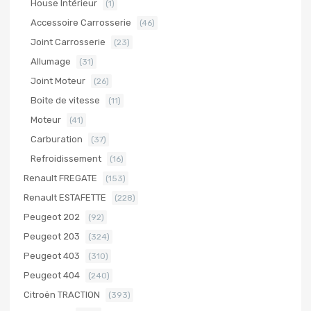
House Intérieur
(1)
Accessoire Carrosserie
(46)
Joint Carrosserie
(23)
Allumage
(31)
Joint Moteur
(26)
Boite de vitesse
(11)
Moteur
(41)
Carburation
(37)
Refroidissement
(16)
Renault FREGATE
(153)
Renault ESTAFETTE
(228)
Peugeot 202
(92)
Peugeot 203
(324)
Peugeot 403
(310)
Peugeot 404
(240)
Citroën TRACTION
(393)