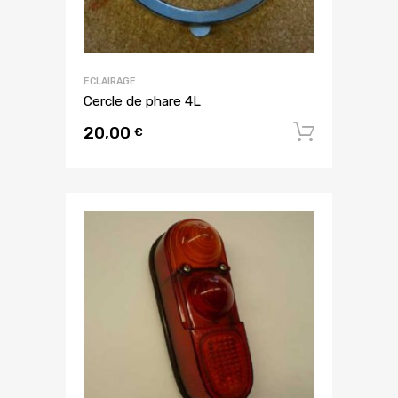
ECLAIRAGE
Cercle de phare 4L
20,00
Ajouter
€