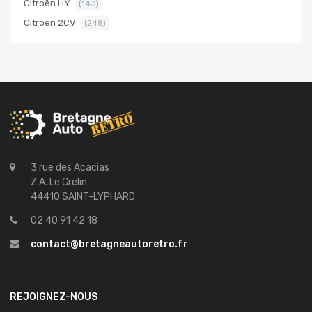
Citroën HY
(143)
Citroën 2CV
(248)
3 rue des Acacias
Z.A. Le Crelin
44410 SAINT-LYPHARD
02 40 91 42 18
contact@bretagneautoretro.fr
REJOIGNEZ-NOUS