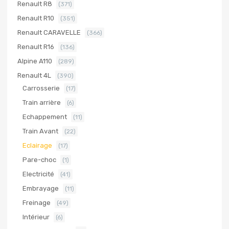
Renault R8
(371)
Renault R10
(351)
Renault CARAVELLE
(366)
Renault R16
(136)
Alpine A110
(289)
Renault 4L
(390)
Carrosserie
(17)
Train arrière
(6)
Echappement
(11)
Train Avant
(22)
Eclairage
(17)
Pare-choc
(1)
Electricité
(41)
Embrayage
(11)
Freinage
(49)
Intérieur
(6)