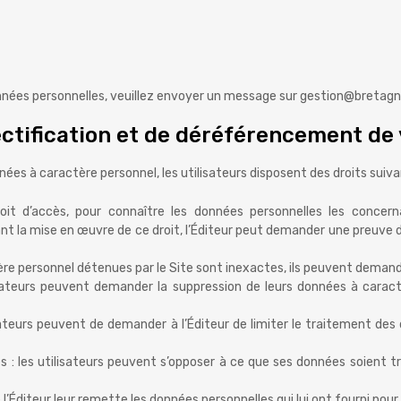
onnées personnelles, veuillez envoyer un message sur gestion@bretag
 rectification et de déréférencement d
ées à caractère personnel, les utilisateurs disposent des droits suiva
roit d’accès, pour connaître les données personnelles les concern
la mise en œuvre de ce droit, l’Éditeur peut demander une preuve de l’i
ctère personnel détenues par le Site sont inexactes, ils peuvent demand
lisateurs peuvent demander la suppression de leurs données à carac
tilisateurs peuvent de demander à l’Éditeur de limiter le traitement
s : les utilisateurs peuvent s’opposer à ce que ses données soient
ue l’Éditeur leur remette les données personnelles qui lui ont fourni po