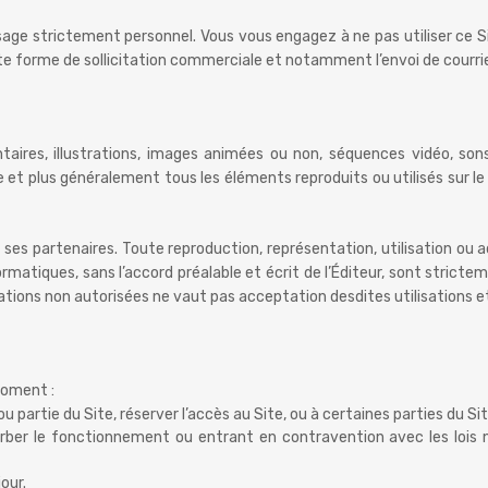
usage strictement personnel. Vous vous engagez à ne pas utiliser ce S
ute forme de sollicitation commerciale et notamment l’envoi de courrie
ires, illustrations, images animées ou non, séquences vidéo, sons,
e et plus généralement tous les éléments reproduits ou utilisés sur le S
 de ses partenaires. Toute reproduction, représentation, utilisation o
rmatiques, sans l’accord préalable et écrit de l’Éditeur, sont strictem
sations non autorisées ne vaut pas acceptation desdites utilisations e
moment :
ou partie du Site, réserver l’accès au Site, ou à certaines parties du S
er le fonctionnement ou entrant en contravention avec les lois nat
our.