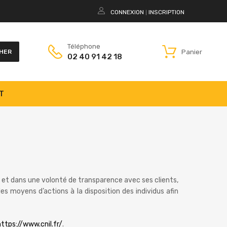
CONNEXION
INSCRIPTION
|
Téléphone
Panier
HER
02 40 91 42 18
T
t dans une volonté de transparence avec ses clients,
es moyens d’actions à la disposition des individus afin
https://www.cnil.fr/
.