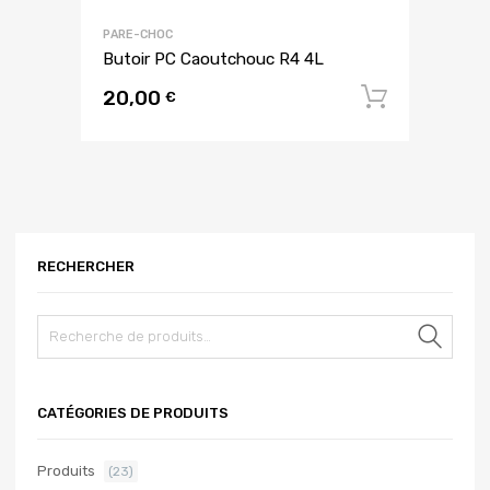
PARE-CHOC
Butoir PC Caoutchouc R4 4L
20,00
Ajouter
€
RECHERCHER
Rech
CATÉGORIES DE PRODUITS
Produits
(23)