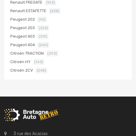
Renault FREGATE
(153)
Renault ESTAFETTE
(228)
Peugeot 202
(92)
Peugeot 203
(324)
Peugeot 403
(310)
Peugeot 404
(240)
Citroën TRACTION
(393)
Citroën HY
(143)
Citroën 2CV
(248)
3 rue des Acacias