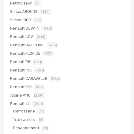
Rétroviseur
(6)
Simca ARONDE
(142)
Simca 1000
(29)
Renault JUVA 4
(345)
Renault 4CV
(514)
Renault DAUPHINE
(475)
Renault FLORIDE
(377)
Renault R8
(371)
Renault R10
(351)
Renault CARAVELLE
(366)
Renault R16
(136)
Alpine A110
(289)
Renault 4L
(390)
Carrosserie
(17)
Train arrière
(6)
Echappement
(11)