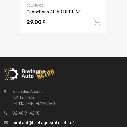
ECLAIRAGE
Cabochons 4L AR BERLINE
29,00
Ajouter
€
3 rue des Acacias
Z.A. Le Crelin
44410 SAINT-LYPHARD
02 40 91 42 18
contact@bretagneautoretro.fr