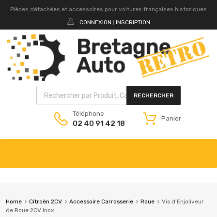
Pièces détachées et accessoires pour voitures françaises historiques
CONNEXION
INSCRIPTION
|
RECHERCHER
Téléphone
Panier
02 40 91 42 18
Home
Citroën 2CV
Accessoire Carrosserie
Roue
Vis d’Enjoliveur
de Roue 2CV Inox