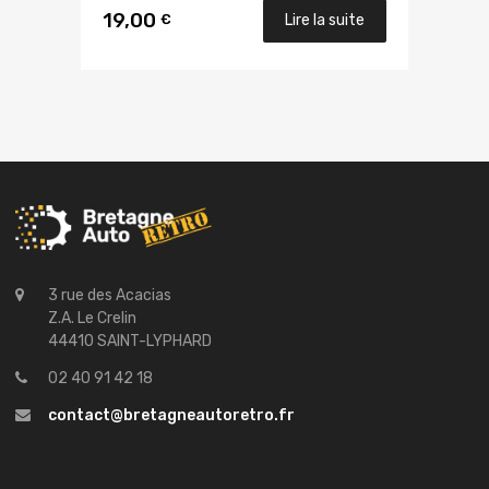
19,00
€
Lire la suite
3 rue des Acacias
Z.A. Le Crelin
44410 SAINT-LYPHARD
02 40 91 42 18
contact@bretagneautoretro.fr