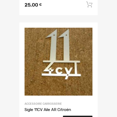
25,00
Ajouter
€
ACCESSOIRE CARROSSERIE
Sigle 11CV Aile AR Citroën