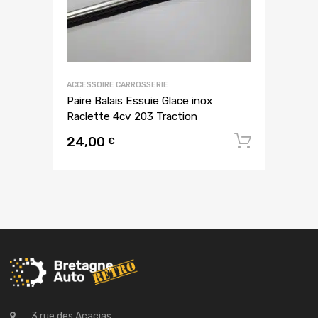
ACCESSOIRE CARROSSERIE
Paire Balais Essuie Glace inox
Raclette 4cv 203 Traction
24,00
Ajouter
€
3 rue des Acacias