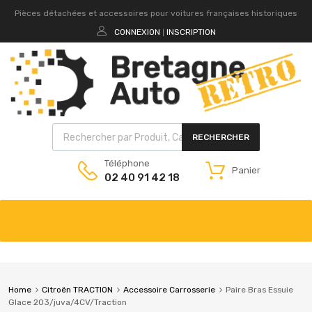
Pièces détachées et accessoires pour voitures françaises historiques
CONNEXION
INSCRIPTION
|
RECHERCHER
Téléphone
Panier
02 40 91 42 18
Home
Citroën TRACTION
Accessoire Carrosserie
Paire Bras Essuie
Glace 203/juva/4CV/Traction