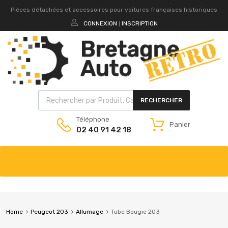
Pièces détachées et accessoires pour voitures françaises historiques
CONNEXION
INSCRIPTION
|
RECHERCHER
Téléphone
Panier
02 40 91 42 18
Home
Peugeot 203
Allumage
Tube Bougie 203