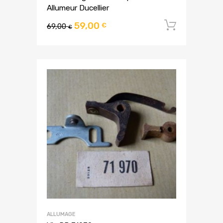
Allumeur Ducellier
59,00
Ajouter
€
69,00
€
ALLUMAGE