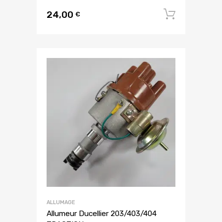
24,00
Ajouter
€
ALLUMAGE
Allumeur Ducellier 203/403/404