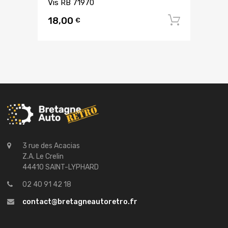
Vis RB 71970
18,00
Ajouter
€
3 rue des Acacias
Z.A. Le Crelin
44410 SAINT-LYPHARD
02 40 91 42 18
contact@bretagneautoretro.fr