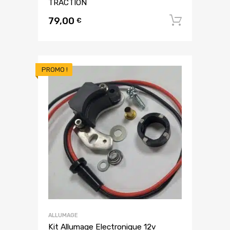
TRACTION
79,00
Ajouter
€
PROMO !
ALLUMAGE
Kit Allumage Electronique 12v