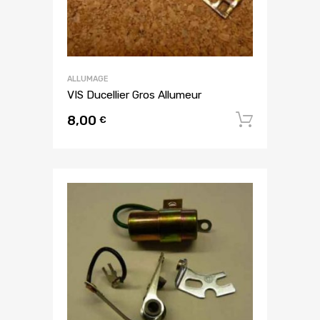
ALLUMAGE
VIS Ducellier Gros Allumeur
8,00
Ajouter
€