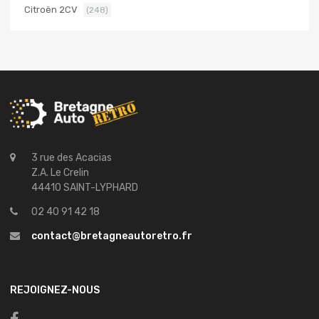
Citroën 2CV
(248)
3 rue des Acacias
Z.A. Le Crelin
44410 SAINT-LYPHARD
02 40 91 42 18
contact@bretagneautoretro.fr
REJOIGNEZ-NOUS