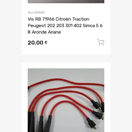
ALLUMAGE
Vis RB 71966 Citroën Traction
Peugeot 202 203 301 402 Simca 5 6
8 Aronde Ariane
20,00
Ajouter
€