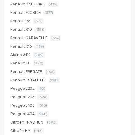
Renault DAUPHINE
(475)
Renault FLORIDE
(377)
Renault R8
(371)
Renault R10
(351)
Renault CARAVELLE
(366)
Renault R16
(136)
Alpine A110
(289)
Renault 4L
(390)
Renault FREGATE
(153)
Renault ESTAFETTE
(228)
Peugeot 202
(92)
Peugeot 203
(324)
Peugeot 403
(310)
Peugeot 404
(240)
Citroën TRACTION
(393)
Citroën HY
(143)