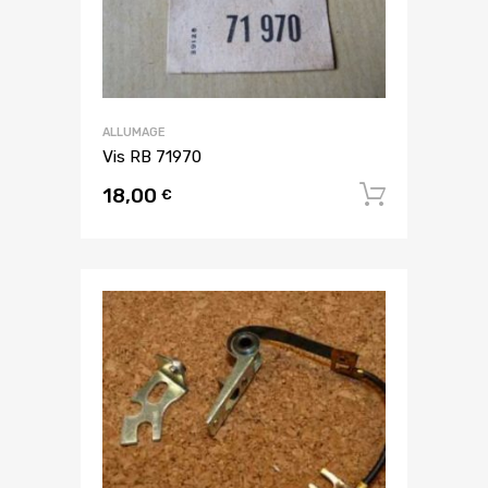
ALLUMAGE
Vis RB 71970
18,00
Ajouter
€