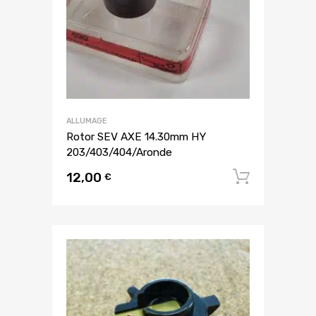
ALLUMAGE
Rotor SEV AXE 14.30mm HY
203/403/404/Aronde
12,00
Ajouter
€