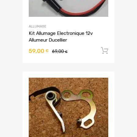
ALLUMAGE
Kit Allumage Electronique 12v
Allumeur Ducellier
59,00
Ajouter
€
69,00
€