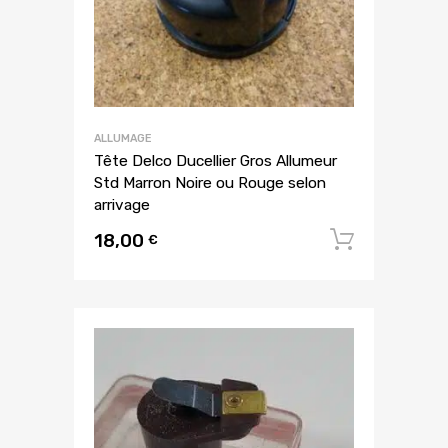
ALLUMAGE
Tête Delco Ducellier Gros Allumeur
Std Marron Noire ou Rouge selon
arrivage
18,00
Ajouter
€