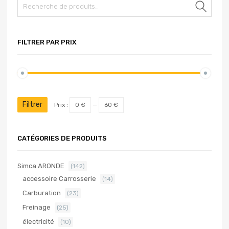
Rech
FILTRER PAR PRIX
Filtrer
Prix :
0 €
—
60 €
CATÉGORIES DE PRODUITS
Simca ARONDE
(142)
accessoire Carrosserie
(14)
Carburation
(23)
Freinage
(25)
électricité
(10)