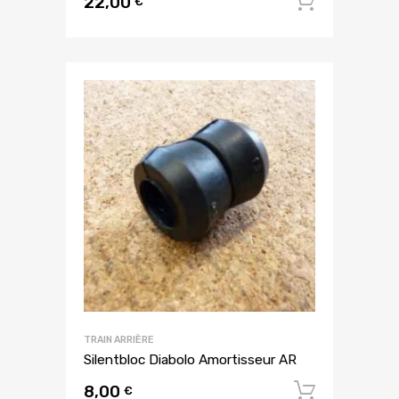
22,00
Ajouter
€
TRAIN ARRIÈRE
Silentbloc Diabolo Amortisseur AR
8,00
Ajouter
€