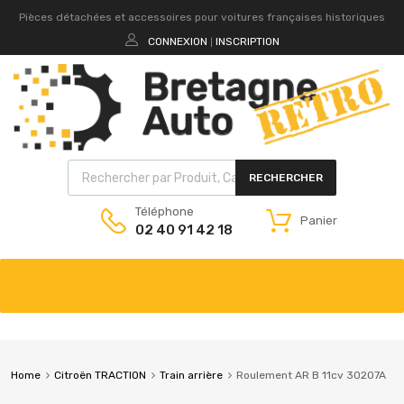
Pièces détachées et accessoires pour voitures françaises historiques
CONNEXION
INSCRIPTION
|
RECHERCHER
Téléphone
Panier
02 40 91 42 18
Home
Citroën TRACTION
Train arrière
Roulement AR B 11cv 30207A