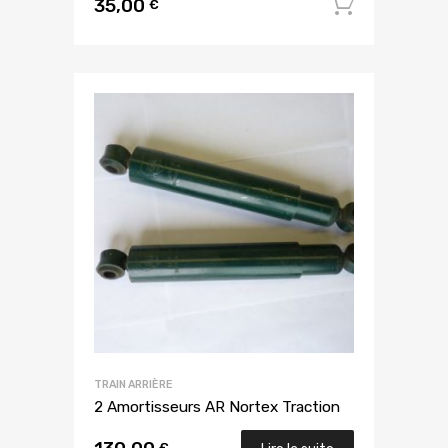
35,00
Ajouter
€
TRAIN ARRIÈRE
2 Amortisseurs AR Nortex Traction
€