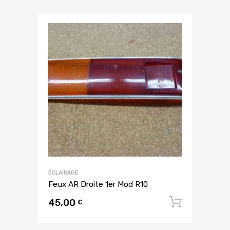
ECLAIRAGE
Feux AR Droite 1er Mod R10
45,00
Ajouter
€