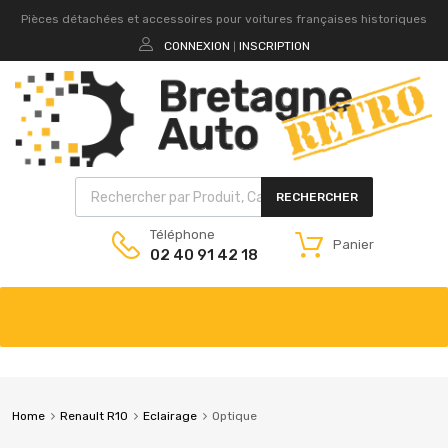
Pièces détachées et accessoires pour voitures françaises historiques
CONNEXION
INSCRIPTION
|
RECHERCHER
Téléphone
Panier
02 40 91 42 18
Home
Renault R10
Eclairage
Optique