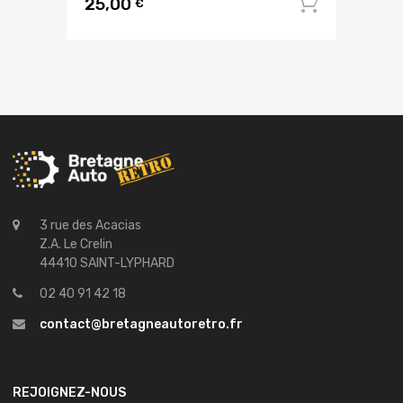
25,00
Ajouter
€
3 rue des Acacias
Z.A. Le Crelin
44410 SAINT-LYPHARD
02 40 91 42 18
contact@bretagneautoretro.fr
REJOIGNEZ-NOUS