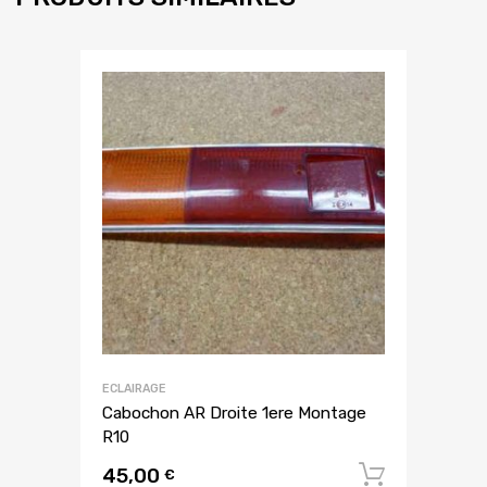
ECLAIRAGE
Cabochon AR Droite 1ere Montage
R10
45,00
Ajouter
€