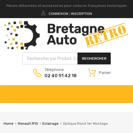
Pièces détachées et accessoires pour voitures françaises historiques
CONNEXION
INSCRIPTION
|
RECHERCHER
Téléphone
Panier
02 40 91 42 18
Home
Renault R10
Eclairage
Optique Rond 1er Montage