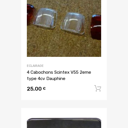
ECLAIRAGE
4 Cabochons Scintex V55 2eme
type 4cv Dauphine
25,00
Ajouter
€