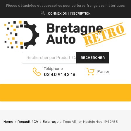
Pièces détachées et accessoires pour voitures françaises historiques
CONNEXION
INSCRIPTION
|
RECHERCHER
Téléphone
Panier
02 40 91 42 18
Home
Renault 4CV
Eclairage
Feux AR 1er Modèle 4cv 1949/55