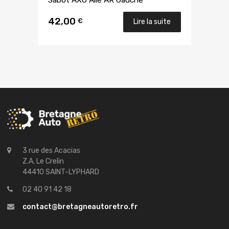
42,00
€
Lire la suite
3 rue des Acacias
Z.A. Le Crelin
44410 SAINT-LYPHARD
02 40 91 42 18
contact@bretagneautoretro.fr