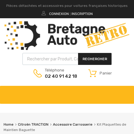
Pièces détachées et accessoires pour voitures françaises historiques
CONNEXION
INSCRIPTION
|
RECHERCHER
Téléphone
Panier
02 40 91 42 18
Home
Citroën TRACTION
Accessoire Carrosserie
Kit Plaquettes de
Maintien Baguette