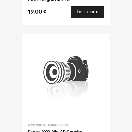
19,00
€
Lire la suite
ACCESSOIRE CARROSSERIE
Sabot AXO Aile AR Gauche