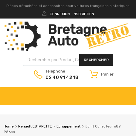
Pièces détachées et accessoires pour voitures françaises historiques
CONNEXION
INSCRIPTION
|
RECHERCHER
Téléphone
Panier
02 40 91 42 18
Home
Renault ESTAFETTE
Echappement
Joint Collecteur 689
956cc