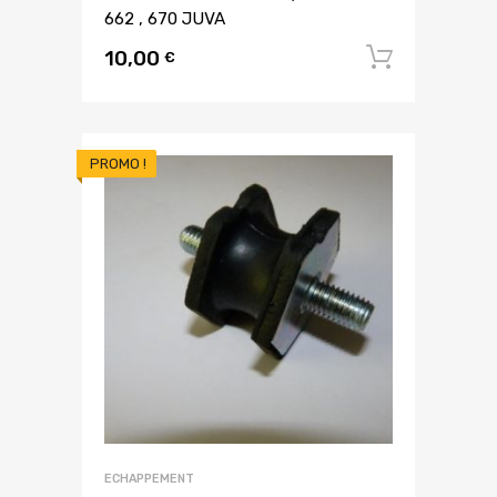
662 , 670 JUVA
10,00
Ajouter
€
PROMO !
ECHAPPEMENT