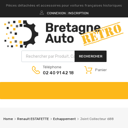
Pièces détachées et accessoires pour voitures françaises historiques
CONNEXION
INSCRIPTION
|
RECHERCHER
Téléphone
Panier
02 40 91 42 18
Home
Renault ESTAFETTE
Echappement
Joint Collecteur 688