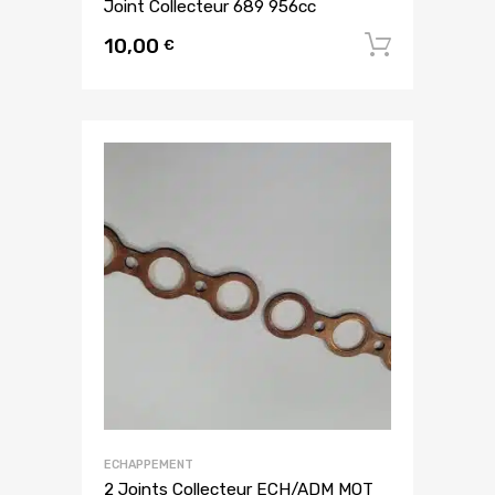
Joint Collecteur 689 956cc
10,00
Ajouter
€
ECHAPPEMENT
2 Joints Collecteur ECH/ADM MOT