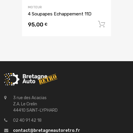
MOTEUR
4 Soupapes Echappement 11D
95,00
Ajouter
€
3 rue des Acacias
Z.A. Le Crelin
44410 SAINT-LYPHARD
02 40 91 42 18
contact@bretagneautoretro.fr