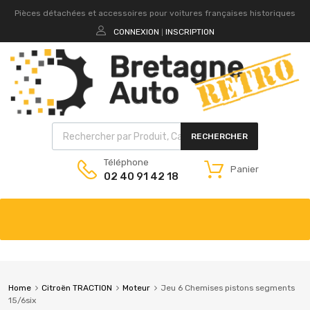
Pièces détachées et accessoires pour voitures françaises historiques
CONNEXION
INSCRIPTION
|
RECHERCHER
Téléphone
Panier
02 40 91 42 18
Home
Citroën TRACTION
Moteur
Jeu 6 Chemises pistons segments
15/6six