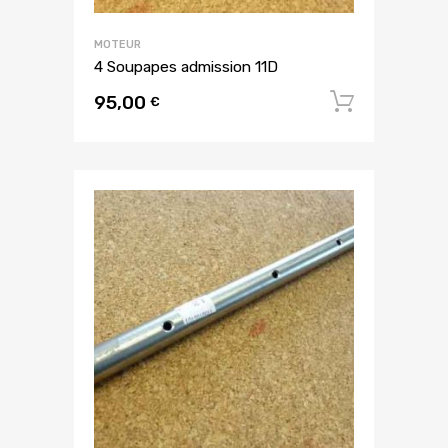
MOTEUR
4 Soupapes admission 11D
95,00
Ajouter
€