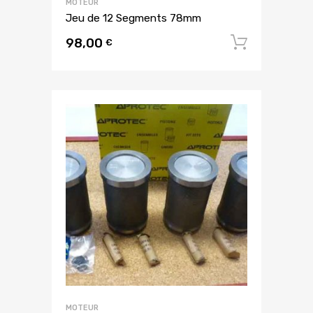
MOTEUR
Jeu de 12 Segments 78mm
98,00
Ajouter
€
MOTEUR