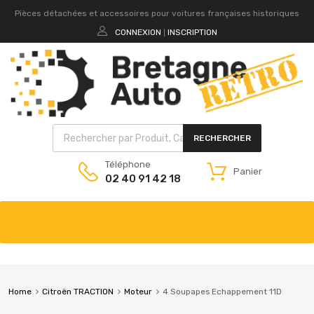
Pièces détachées et accessoires pour voitures françaises historiques
CONNEXION
INSCRIPTION
|
RECHERCHER
Téléphone
Panier
02 40 91 42 18
Home
Citroën TRACTION
Moteur
4 Soupapes Echappement 11D