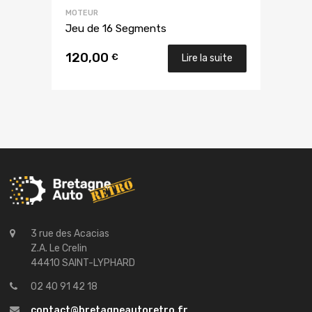
MOTEUR
Jeu de 16 Segments
120,00
€
Lire la suite
3 rue des Acacias
Z.A. Le Crelin
44410 SAINT-LYPHARD
02 40 91 42 18
contact@bretagneautoretro.fr