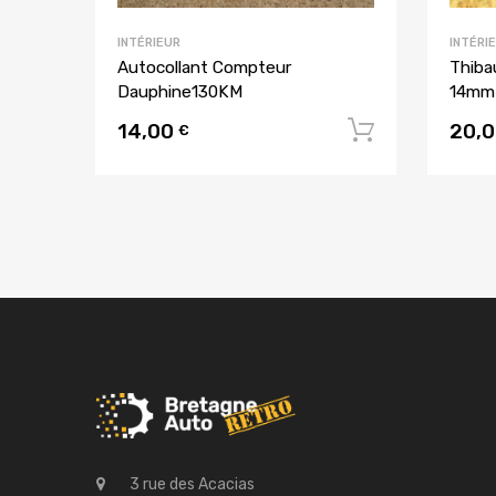
INTÉRIEUR
INTÉRI
Autocollant Compteur
Thiba
Dauphine130KM
14mm
14,00
20,
Ajouter a
€
3 rue des Acacias