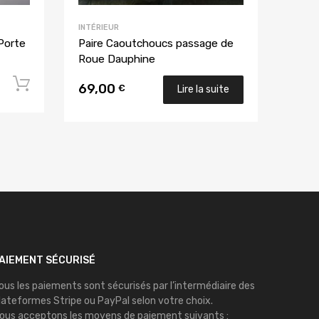
INTÉRIEUR
Porte
Paire Caoutchoucs passage de
Roue Dauphine
Ajouter au panier
69,00
€
Lire la suite
AIEMENT SÉCURISÉ
ous les paiements sont sécurisés par l’intermédiaire des
lateformes
Stripe
ou
PayPal
selon votre choix.
ous acceptons les moyens de paiement suivants :