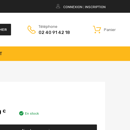
CONNEXION
INSCRIPTION
|
Téléphone
Panier
HER
02 40 91 42 18
T
0
€
En stock