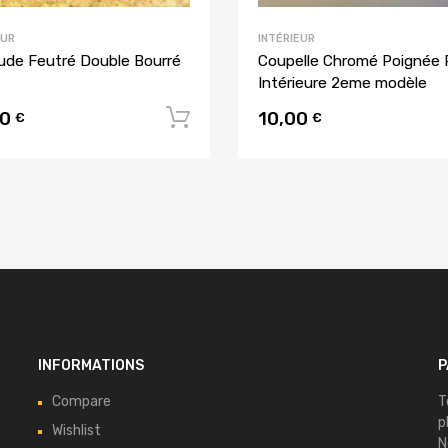
EUR
INTÉRIEUR
ude Feutré Double Bourré
Coupelle Chromé Poignée 
Intérieure 2eme modèle
00
10,00
u panier
Ajouter au panier
€
€
INFORMATIONS
P
Compare
T
p
Wishlist
N