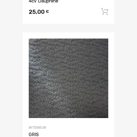
4cv Dauphine
25,00
Ajouter
€
INTÉRIEUR
GRIS