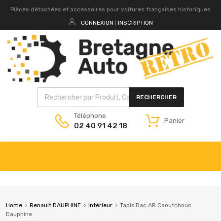
Pièces détachées et accessoires pour voitures françaises historiques
CONNEXION
INSCRIPTION
|
RECHERCHER
Téléphone
Panier
02 40 91 42 18
Home
Renault DAUPHINE
Intérieur
Tapis Bac AR Caoutchouc
Dauphine