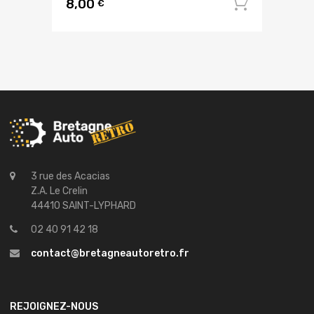
8,00
Ajouter
€
3 rue des Acacias
Z.A. Le Crelin
44410 SAINT-LYPHARD
02 40 91 42 18
contact@bretagneautoretro.fr
REJOIGNEZ-NOUS