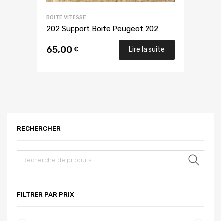
BOITE VITESSE
202 Support Boite Peugeot 202
65,00
€
Lire la suite
RECHERCHER
Rech
FILTRER PAR PRIX