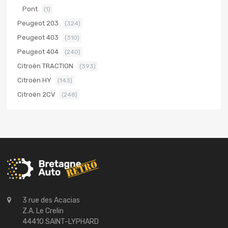
Pont
(1)
Peugeot 203
(324)
Peugeot 403
(310)
Peugeot 404
(240)
Citroën TRACTION
(393)
Citroën HY
(143)
Citroën 2CV
(248)
3 rue des Acacias
Z.A. Le Crelin
44410 SAINT-LYPHARD