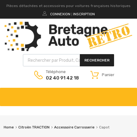
Pièces détachées et accessoires pour voitures françaises historiques
CONNEXION
INSCRIPTION
|
RECHERCHER
Téléphone
Panier
02 40 91 42 18
Home
Citroën TRACTION
Accessoire Carrosserie
Capot