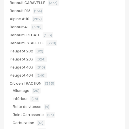
Renault CARAVELLE
(366)
Renault R16
(136)
Alpine A110
(289)
Renault 4L
(390)
Renault FREGATE
(153)
Renault ESTAFETTE
(228)
Peugeot 202
(92)
Peugeot 203
(324)
Peugeot 403
(310)
Peugeot 404
(240)
Citroën TRACTION
(393)
Allumage
(20)
Intérieur
(28)
Boite de vitesse
(4)
Joint Carrosserie
(23)
Carburation
(41)