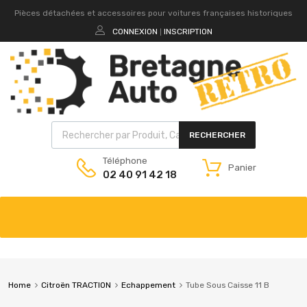
Pièces détachées et accessoires pour voitures françaises historiques
CONNEXION
INSCRIPTION
|
RECHERCHER
Téléphone
Panier
02 40 91 42 18
Home
Citroën TRACTION
Echappement
Tube Sous Caisse 11 B