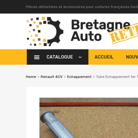
Pièces détachées et accessoires pour voitures françaises his
CATALOGUE
ACCUEIL
NOUV
Home
Renault 4CV
Echappement
Tube Echappement 1er 