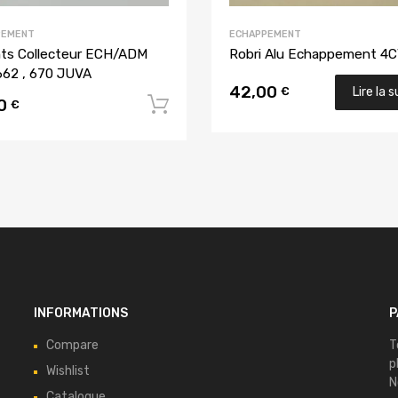
PEMENT
ECHAPPEMENT
nts Collecteur ECH/ADM
Robri Alu Echappement 4
62 , 670 JUVA
42,00
€
Lire la s
00
u panier
Ajouter au panier
€
INFORMATIONS
P
Compare
T
p
Wishlist
N
Catalogue