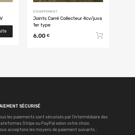
ECHAPPEMENT
CV
Joints Carré Collecteur 4cv/juva
1er type
uite
6,00
Ajouter 
€
AIEMENT SÉCURISÉ
ous les paiements sont sécurisés par l’intermédiaire des
lateformes
Stripe
ou
PayPal
selon votre choix.
ous acceptons les moyens de paiement suivants :