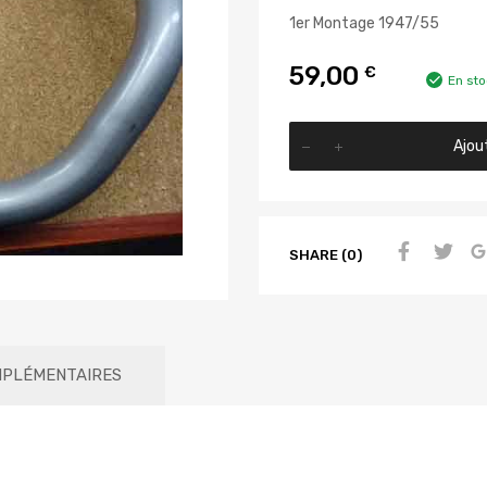
1er Montage 1947/55
59,00
€
En sto
Ajou
SHARE (0)
MPLÉMENTAIRES