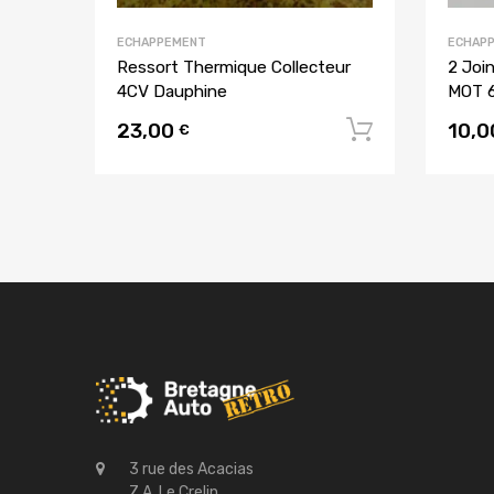
ECHAPPEMENT
ECHAP
Ressort Thermique Collecteur
2 Joi
4CV Dauphine
MOT 6
23,00
10,
Ajouter a
€
3 rue des Acacias
Z.A. Le Crelin