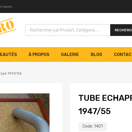
toriques
RECHERC
EAUTÉS
À PROPOS
GALERIE
BLOG
CONTAC
Type 1947/55
TUBE ECHAP
1947/55
Code:
1401