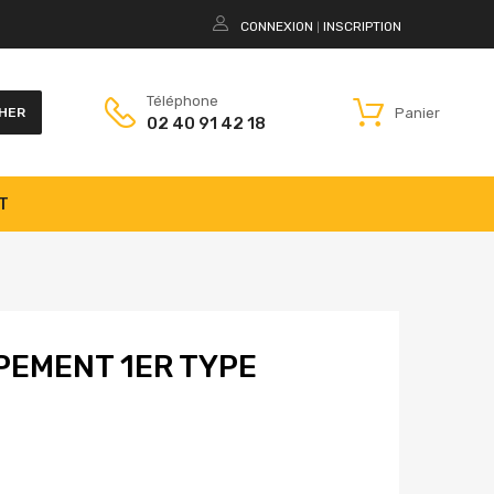
CONNEXION
INSCRIPTION
|
Téléphone
Panier
HER
02 40 91 42 18
T
PEMENT 1ER TYPE