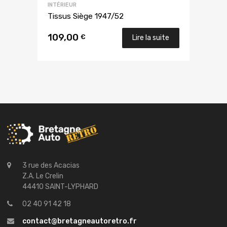
INTÉRIEUR
Tissus Siège 1947/52
109,00
€
Lire la suite
3 rue des Acacias
Z.A. Le Crelin
44410 SAINT-LYPHARD
02 40 91 42 18
contact@bretagneautoretro.fr