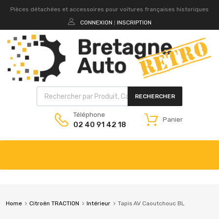
Pièces détachées et accessoires pour voitures françaises historiques
CONNEXION
INSCRIPTION
|
RECHERCHER
Téléphone
Panier
02 40 91 42 18
Home
Citroën TRACTION
Intérieur
Tapis AV Caoutchouc BL