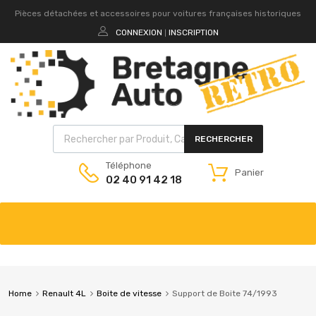
Pièces détachées et accessoires pour voitures françaises historiques
CONNEXION
INSCRIPTION
|
RECHERCHER
Téléphone
Panier
02 40 91 42 18
Home
Renault 4L
Boite de vitesse
Support de Boite 74/1993