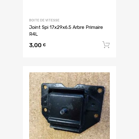
BOITE DE VITESSE
Joint Spi 17x29x6.5 Arbre Primaire
R4L
3,00
Ajouter
€