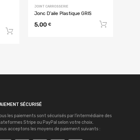
JOINT CARROSSERIE
Jonc D’aile Plastique GRIS
5,00
Ajouter 
€
Ajouter au panier
AIEMENT SÉCURISÉ
ous les paiements sont sécurisés par l’intermédiaire des
lateformes
Stripe
ou
PayPal
selon votre choix.
ous acceptons les moyens de paiement suivants :