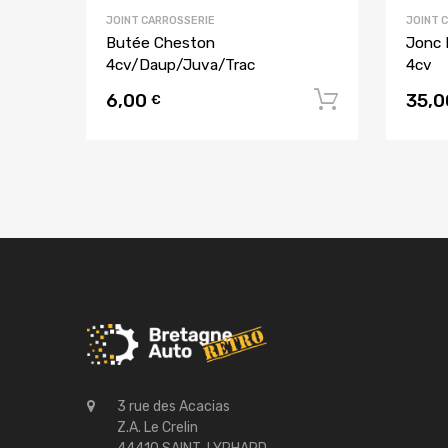
JOINT CARROSSERIE
JOINT 
Butée Cheston
Jonc 
4cv/Daup/Juva/Trac
4cv
6,00
35,
Ajouter a
€
3 rue des Acacias
Z.A. Le Crelin