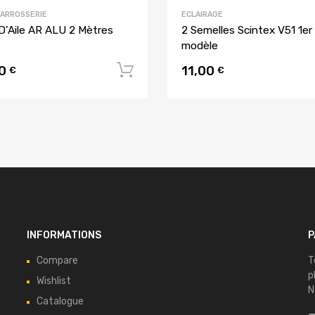
CARROSSERIE
ECLAIRAGE
D’Aile AR ALU 2 Mètres
2 Semelles Scintex V51 1er
modèle
00
11,00
u panier
Ajouter au panier
€
€
INFORMATIONS
P
Compare
T
p
Wishlist
N
Catalogue