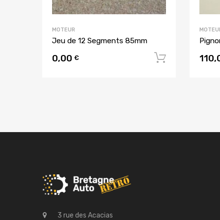
MOTEUR
MOTEU
Jeu de 12 Segments 85mm
Pigno
0,00
110,
Ajouter a
€
3 rue des Acacias