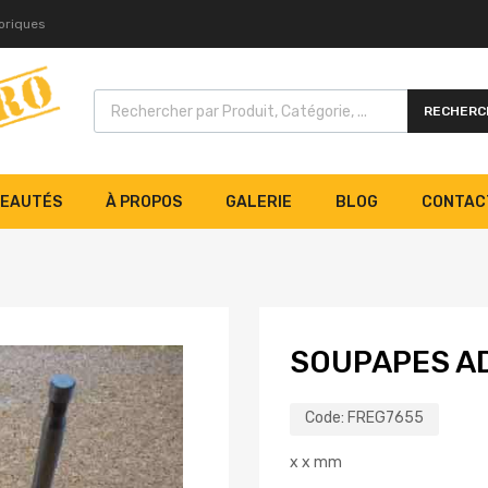
toriques
RECHERC
EAUTÉS
À PROPOS
GALERIE
BLOG
CONTAC
SOUPAPES A
Code:
FREG7655
x x mm