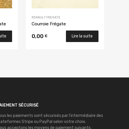
RENAULT FREGATE
ate
Courroie Frégate
0,00
€
uite
Lire la suite
AIEMENT SÉCURISÉ
ous les paiements sont sécurisés par l’intermédiaire des
lateformes
Stripe
ou
PayPal
selon votre choix.
ous acceptons les moyens de paiement suivants :