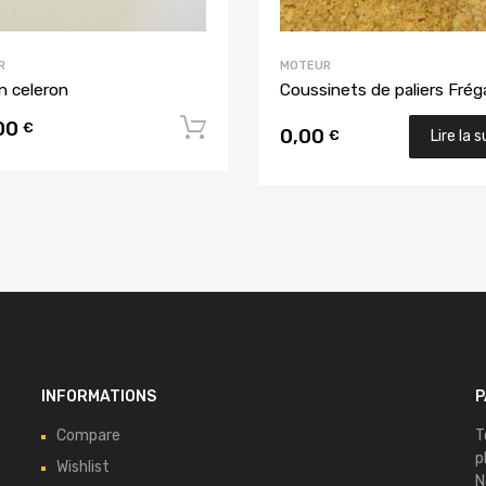
R
MOTEUR
n celeron
Coussinets de paliers Frég
00
u panier
Ajouter au panier
€
0,00
€
Lire la s
INFORMATIONS
P
Compare
T
p
Wishlist
N