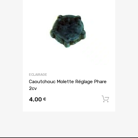
ECLAIRAGE
Caoutchouc Molette Réglage Phare
2cv
4,00
Ajouter
€