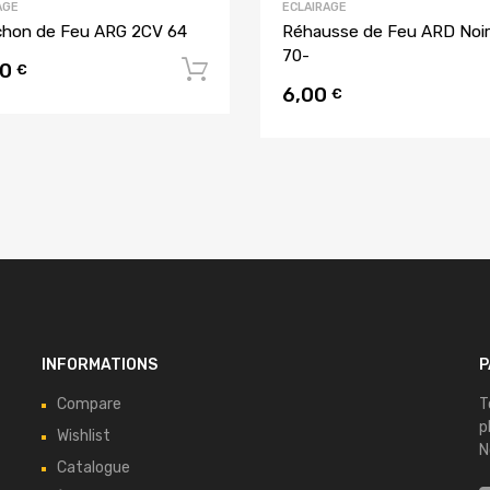
AGE
ECLAIRAGE
hon de Feu ARG 2CV 64
Réhausse de Feu ARD Noi
70-
00
u panier
Ajouter au panier
€
6,00
€
INFORMATIONS
P
Compare
T
p
Wishlist
N
Catalogue