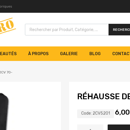
toriques
RECHERC
EAUTÉS
À PROPOS
GALERIE
BLOG
CONTAC
2CV 70-
RÉHAUSSE DE
6,0
Code:
2CV5201