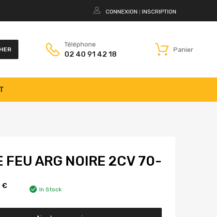
CONNEXION
INSCRIPTION
|
Téléphone
Panier
HER
02 40 91 42 18
T
 FEU ARG NOIRE 2CV 70-
0
€
In Stock