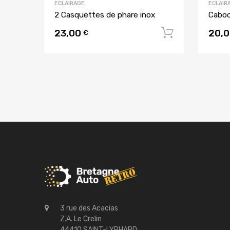
ECLAIRAGE
ECLAIR
2 Casquettes de phare inox
Caboc
23,00
20,
Ajouter a
€
3 rue des Acacias
Z.A. Le Crelin
44410 SAINT-LYPHARD