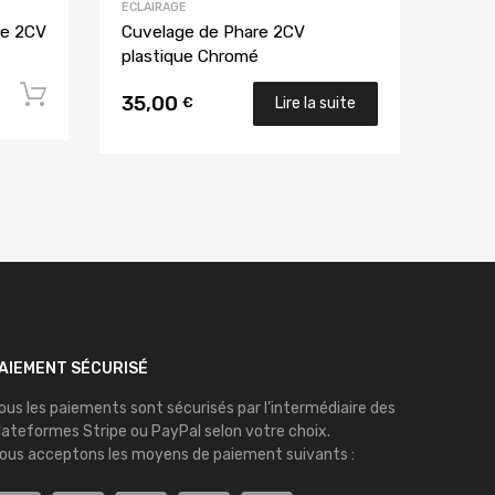
ECLAIRAGE
re 2CV
Cuvelage de Phare 2CV
plastique Chromé
Ajouter au panier
35,00
€
Lire la suite
AIEMENT SÉCURISÉ
ous les paiements sont sécurisés par l’intermédiaire des
lateformes
Stripe
ou
PayPal
selon votre choix.
ous acceptons les moyens de paiement suivants :