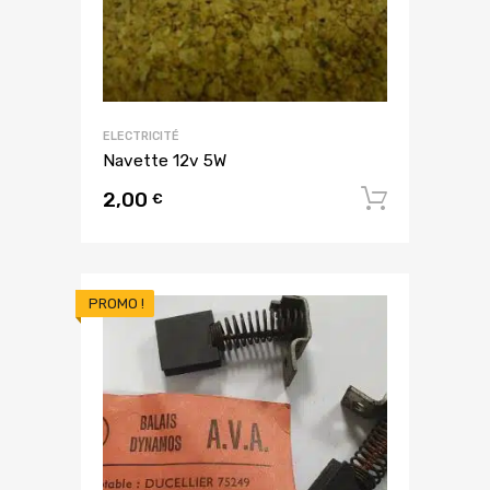
ELECTRICITÉ
Navette 12v 5W
2,00
Ajouter
€
PROMO !