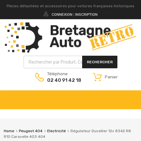
Pièces détachées et accessoires pour voitures françaises historiques
CONNEXION
INSCRIPTION
|
RECHERCHER
Téléphone
Panier
02 40 91 42 18
Home
Peugeot 404
Electricité
Régulateur Ducellier 12v 8342 R8
R10 Caravelle 403 404