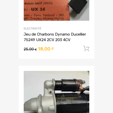
ELECTRICITÉ
Jeu de Charbons Dynamo Ducellier
75249 UX24 2CV 203 4CV
18,00
Ajouter
€
25,00
€