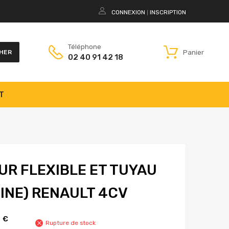
CONNEXION
INSCRIPTION
|
Téléphone
Panier
HER
02 40 91 42 18
T
R FLEXIBLE ET TUYAU
GINE) RENAULT 4CV
0
€
Rupture de stock