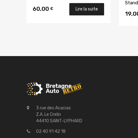
Stand
60,00
€
Lire la suite
19,
3 rue des Acacias
Z.A. Le Crelin
44410 SAINT-LYPHARD
02 40 91 42 18