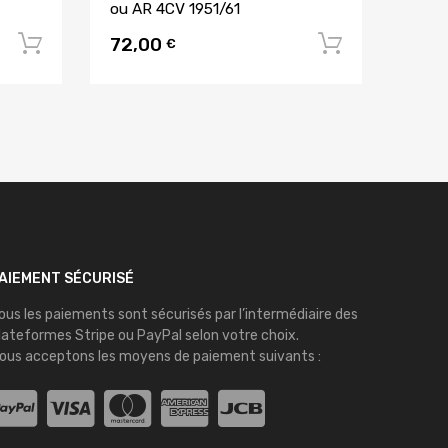
ou AR 4CV 1951/61
72,00
Ajouter au panier
Ajouter 
€
AIEMENT SÉCURISÉ
ous les paiements sont sécurisés par l’intermédiaire des
lateformes
Stripe
ou
PayPal
selon votre choix.
ous acceptons les moyens de paiement suivants :