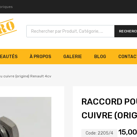
toriques
RECHERC
EAUTÉS
À PROPOS
GALERIE
BLOG
CONTAC
u cuivre (origine) Renault 4cv
RACCORD POU
CUIVRE (ORI
15,0
Code:
2205/4