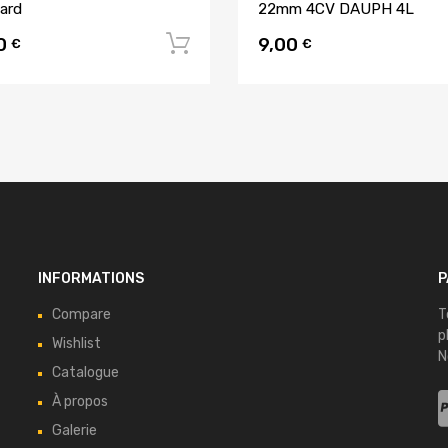
ard
22mm 4CV DAUPH 4L
00
9,00
Ajouter au panier
€
€
INFORMATIONS
P
Compare
T
p
Wishlist
N
Catalogue
À propos
Galerie