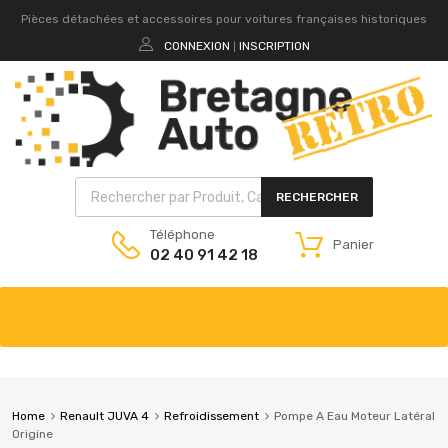
Pièces détachées et accessoires pour voitures françaises historiques
CONNEXION
INSCRIPTION
|
RECHERCHER
Téléphone
Panier
02 40 91 42 18
Home
Renault JUVA 4
Refroidissement
Pompe A Eau Moteur Latéral
Origine