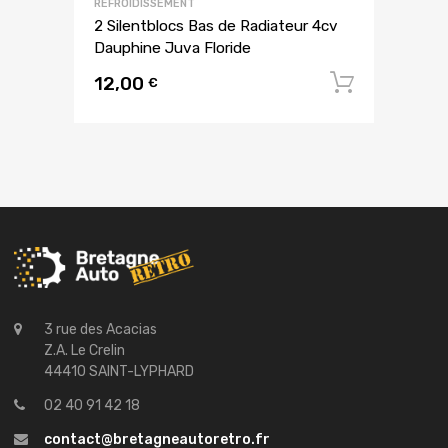
REFROIDISSEMENT
2 Silentblocs Bas de Radiateur 4cv
Dauphine Juva Floride
12,00
Ajouter
€
3 rue des Acacias
Z.A. Le Crelin
44410 SAINT-LYPHARD
02 40 91 42 18
contact@bretagneautoretro.fr