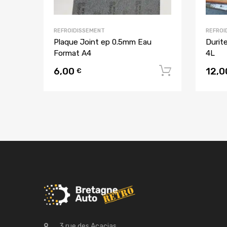
REFROIDISSEMENT
REFROI
Plaque Joint ep 0.5mm Eau
Durit
Format A4
4L
6,00
12,
Ajouter a
€
3 rue des Acacias