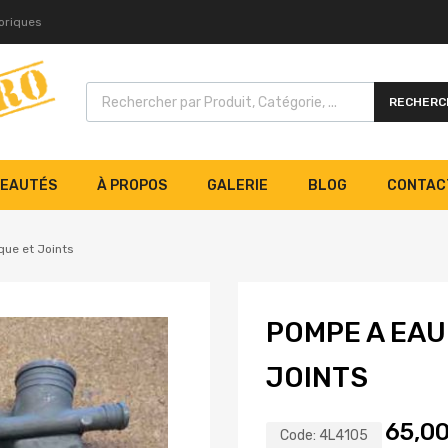
toriques
RECHERC
EAUTÉS
À PROPOS
GALERIE
BLOG
CONTAC
ue et Joints
POMPE A EAU
JOINTS
65,0
Code:
4L4105