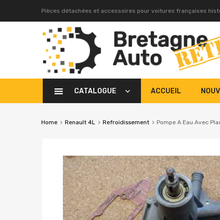
Pièces détachées et accessoires pour voitures françaises his
CATALOGUE
ACCUEIL
NOUV
Home
Renault 4L
Refroidissement
Pompe A Eau Avec Plaq