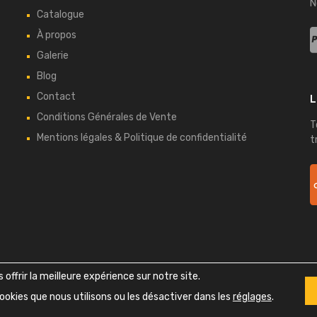
N
Catalogue
À propos
Galerie
Blog
Contact
L
Conditions Générales de Vente
T
Mentions légales & Politique de confidentialité
t
Copyright ©
2026
Bretagne Auto Retro - Tous droits réservés
offrir la meilleure expérience sur notre site.
Design
Themes Zone
& Développement
Bell Vision
ookies que nous utilisons ou les désactiver dans les
réglages
.