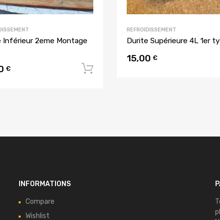
DISSEMENT
REFROIDISSEMENT
e Inférieur 2eme Montage
Durite Supérieure 4L 1er t
15,00
€
00
u panier
Ajouter au panier
€
INFORMATIONS
P
Compare
T
p
Wishlist