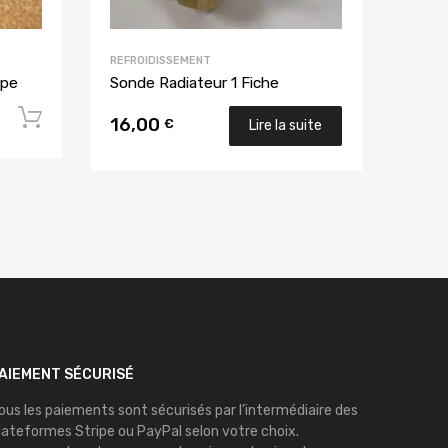
REFROIDISSEMENT
ype
Sonde Radiateur 1 Fiche
Ajouter au panier
16,00
€
Lire la suite
AIEMENT SÉCURISÉ
ous les paiements sont sécurisés par l’intermédiaire des
lateformes
Stripe
ou
PayPal
selon votre choix.