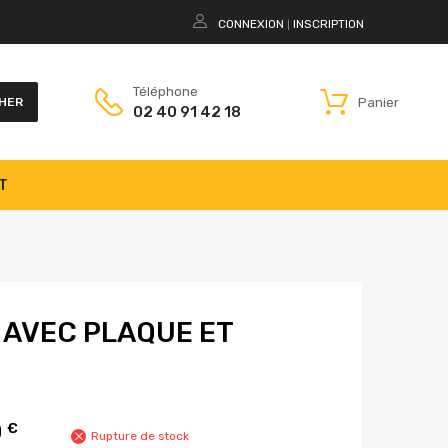
CONNEXION
INSCRIPTION
|
Téléphone
Panier
HER
02 40 91 42 18
T
 AVEC PLAQUE ET
0
€
Rupture de stock