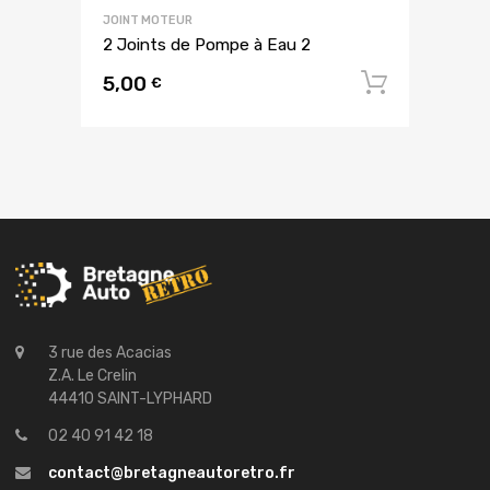
JOINT MOTEUR
2 Joints de Pompe à Eau 2
5,00
Ajouter
€
3 rue des Acacias
Z.A. Le Crelin
44410 SAINT-LYPHARD
02 40 91 42 18
contact@bretagneautoretro.fr