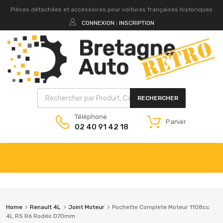
Pièces détachées et accessoires pour voitures françaises historiques
CONNEXION
INSCRIPTION
|
RECHERCHER
Téléphone
Panier
02 40 91 42 18
Home
Renault 4L
Joint Moteur
Pochette Complete Moteur 1108cc
4L R5 R6 Rodéo D70mm