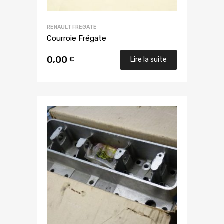
RENAULT FREGATE
Courroie Frégate
0,00
€
Lire la suite