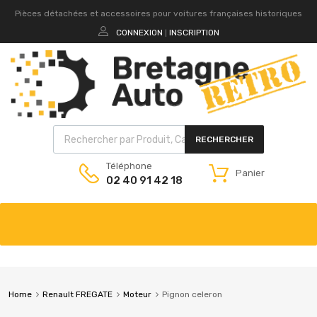
Pièces détachées et accessoires pour voitures françaises historiques
CONNEXION
INSCRIPTION
|
RECHERCHER
Téléphone
Panier
02 40 91 42 18
Home
Renault FREGATE
Moteur
Pignon celeron