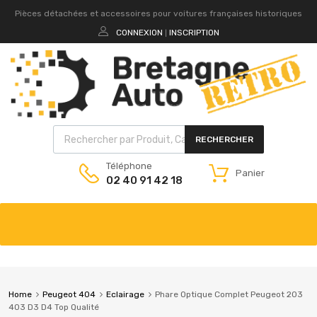
Pièces détachées et accessoires pour voitures françaises historiques
CONNEXION
INSCRIPTION
|
RECHERCHER
Téléphone
Panier
02 40 91 42 18
Home
Peugeot 404
Eclairage
Phare Optique Complet Peugeot 203
403 D3 D4 Top Qualité