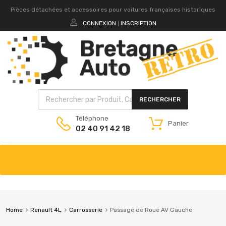
Pièces détachées et accessoires pour voitures françaises historiques
CONNEXION
INSCRIPTION
|
RECHERCHER
Téléphone
Panier
02 40 91 42 18
Home
Renault 4L
Carrosserie
Passage de Roue AV Gauche