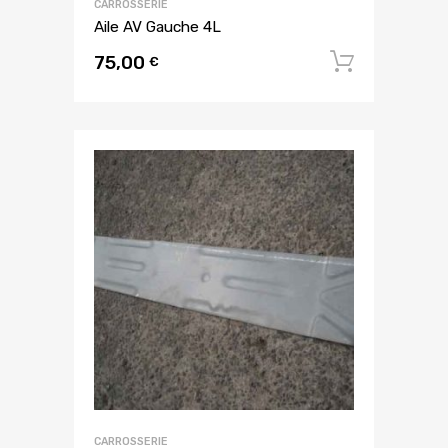
CARROSSERIE
Aile AV Gauche 4L
75,00
Ajouter
€
CARROSSERIE