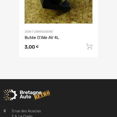
JOINT CARROSSERIE
Butée D’Aile AV 4L
3,00
Ajouter
€
3 rue des Acacias
Z.A. Le Crelin