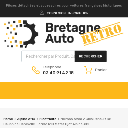
Pièces détachées et accessoires pour voitures françaises historiques
CONNEXION
INSCRIPTION
|
RECHERCHER
Téléphone
Panier
02 40 91 42 18
Home
Alpine A110
Electricité
Neiman Avec 2 Clés Renault R8
Dauphine Caravelle Floride R10 Matra Djet Alpine A110 ….