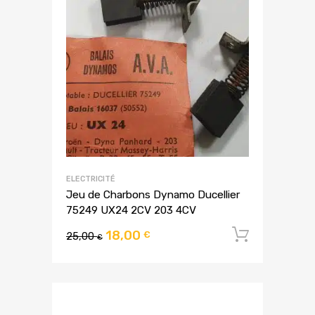
ELECTRICITÉ
Jeu de Charbons Dynamo Ducellier
75249 UX24 2CV 203 4CV
18,00
Ajouter
€
25,00
€