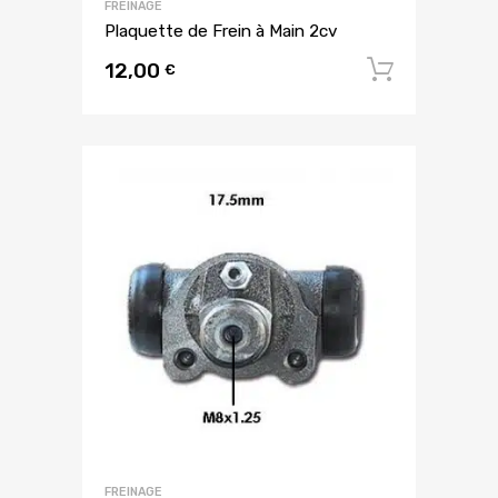
FREINAGE
Plaquette de Frein à Main 2cv
12,00
Ajouter
€
FREINAGE