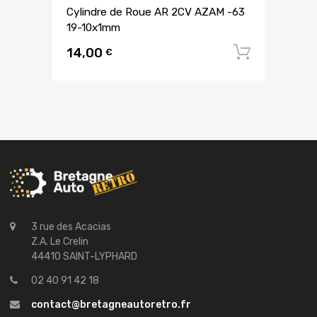
Cylindre de Roue AR 2CV AZAM -63
19-10x1mm
14,00
Ajouter
€
3 rue des Acacias
Z.A. Le Crelin
44410 SAINT-LYPHARD
02 40 91 42 18
contact@bretagneautoretro.fr