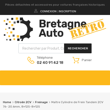
Pièces détachées et accessoires pour voitures françaises historiques
CONNEXION
INSCRIPTION
|
RECHERCHER
Téléphone
Panier
02 40 91 42 18
Home
Citroën 2CV
Freinage
Maître Cylindre de Frein Tandem 2CV
76- 20.6mm, 8×125-8×125