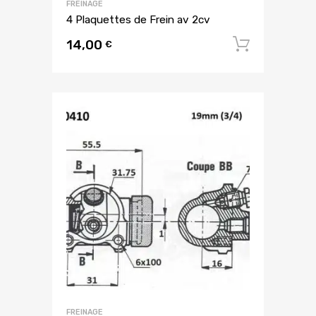
FREINAGE
4 Plaquettes de Frein av 2cv
14,00
Ajouter
€
FREINAGE