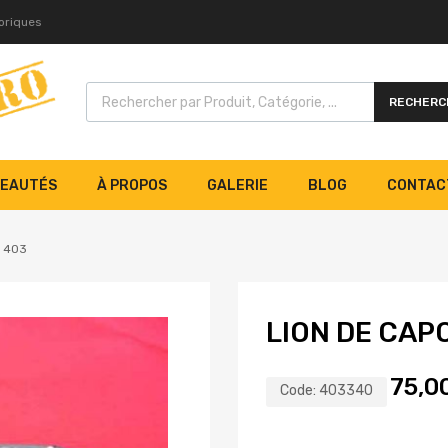
toriques
RECHERC
EAUTÉS
À PROPOS
GALERIE
BLOG
CONTAC
t 403
LION DE CAP
75,0
Code:
403340