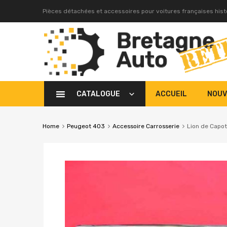
Pièces détachées et accessoires pour voitures françaises his
CATALOGUE
ACCUEIL
NOUV
Home
Peugeot 403
Accessoire Carrosserie
Lion de Capo