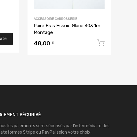
ACCESSOIRE CARROSSERIE
Paire Bras Essuie Glace 403 1er
Montage
uite
48,00
Ajouter 
€
AIEMENT SÉCURISÉ
ous les paiements sont sécurisés par l’intermédiaire des
lateformes
Stripe
ou
PayPal
selon votre choix.