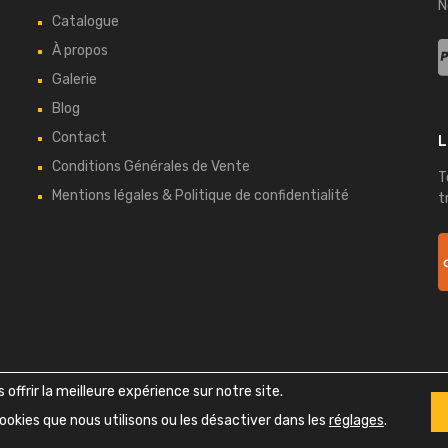
N
Catalogue
À propos
Galerie
Blog
Contact
L
Conditions Générales de Vente
T
Mentions légales & Politique de confidentialité
t
Copyright ©
2026
Bretagne Auto Retro - Tous droits réservés
offrir la meilleure expérience sur notre site.
Design
Themes Zone
& Développement
Bell Vision
ookies que nous utilisons ou les désactiver dans les
réglages
.