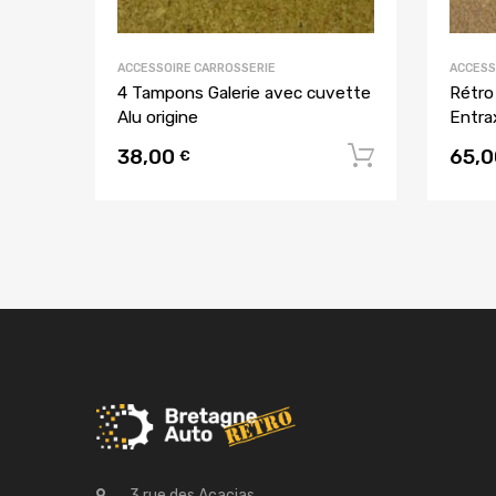
ACCESSOIRE CARROSSERIE
ACCESS
4 Tampons Galerie avec cuvette
Rétro
Alu origine
Entr
38,00
65,
Ajouter a
€
3 rue des Acacias