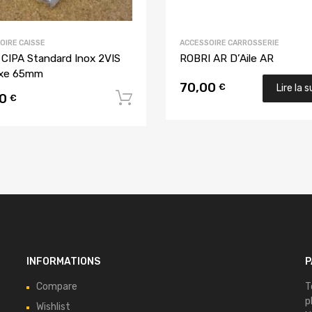
OIRE CAISSE
ACCESSOIRE CARROSSERIE
 CIPA Standard Inox 2VIS
ROBRI AR D’Aile AR
axe 65mm
70,00
€
Lire la s
00
u panier
Ajouter au panier
€
INFORMATIONS
P
Compare
T
p
Wishlist