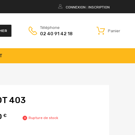
CONNEXION
INSCRIPTION
|
Téléphone
Panier
HER
02 40 91 42 18
T
OT 403
0
€
Rupture de stock