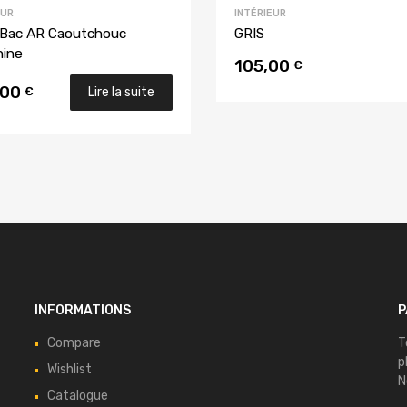
EUR
INTÉRIEUR
 Bac AR Caoutchouc
GRIS
ine
105,00
€
,00
€
Lire la suite
INFORMATIONS
P
Compare
T
p
Wishlist
N
Catalogue