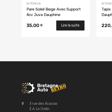
INTÉRIEUR
INTÉRI
Pare Soleil Beige Avec Support
Tapis
4cv Juva Dauphine
Dauph
35,00
220
€
Lire la suite
3 rue des Acacias
Z.A. Le Crelin