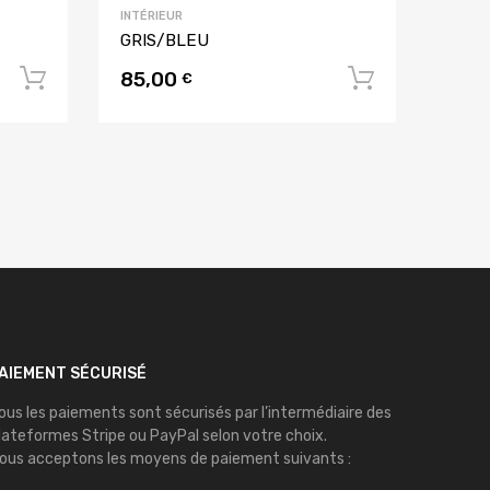
INTÉRIEUR
GRIS/BLEU
85,00
Ajouter au panier
Ajouter 
€
AIEMENT SÉCURISÉ
ous les paiements sont sécurisés par l’intermédiaire des
lateformes
Stripe
ou
PayPal
selon votre choix.
ous acceptons les moyens de paiement suivants :