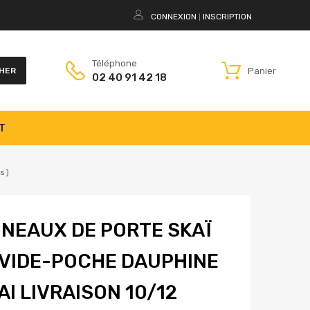
CONNEXION
INSCRIPTION
|
Téléphone
Panier
HER
02 40 91 42 18
T
s )
NNEAUX DE PORTE SKAÏ
 VIDE-POCHE DAUPHINE
AI LIVRAISON 10/12