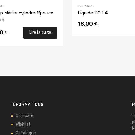
GE
FREINAGE
ep Maitre cylindre 1″pouce
Liquide DOT 4
mm
18,00
u panier
€
00
€
Lire la suite
INFORMATIONS
P
Compare
T
p
Wishlist
N
Catalogue