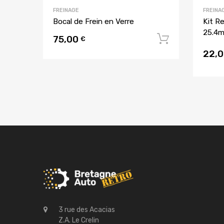
FREINAGE
FREINA
Bocal de Frein en Verre
Kit R
25.4
75,00
Ajouter a
€
22,
3 rue des Acacias
Z.A. Le Crelin