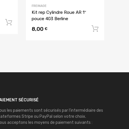
FREINAGE
Kit rep Cylindre Roue AR 1″
pouce 403 Berline
Ajouter au panier
8,00
Ajouter 
€
AIEMENT SÉCURISÉ
ous les paiements sont sécurisés par l’intermédiaire des
lateformes
Stripe
ou
PayPal
selon votre choix.
ous acceptons les moyens de paiement suivants :