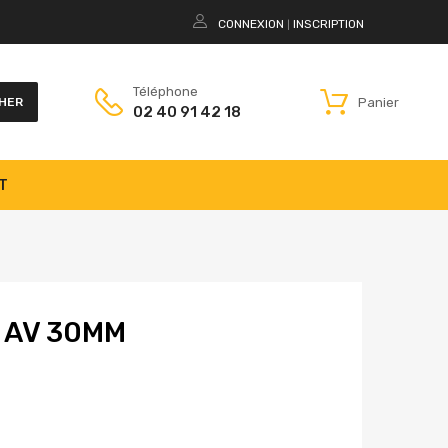
CONNEXION
INSCRIPTION
|
Téléphone
Panier
HER
02 40 91 42 18
T
E AV 30MM