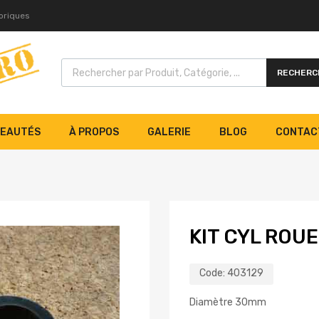
toriques
RECHERC
EAUTÉS
À PROPOS
GALERIE
BLOG
CONTAC
KIT CYL ROU
Code:
403129
Diamètre 30mm