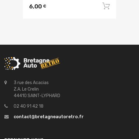
6,00
Ajouter
€
3 rue des Acacias
Z.A. Le Crelin
44410 SAINT-LYPHARD
02 40 91 42 18
contact@bretagneautoretro.fr