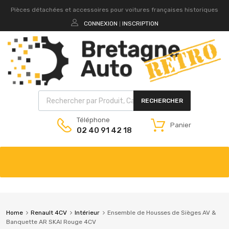
Pièces détachées et accessoires pour voitures françaises historiques
CONNEXION
INSCRIPTION
|
RECHERCHER
Téléphone
Panier
02 40 91 42 18
Home
Renault 4CV
Intérieur
Ensemble de Housses de Sièges AV &
Banquette AR SKAI Rouge 4CV