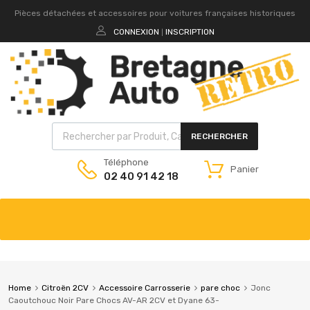
Pièces détachées et accessoires pour voitures françaises historiques
CONNEXION
INSCRIPTION
|
RECHERCHER
Téléphone
Panier
02 40 91 42 18
Home
Citroën 2CV
Accessoire Carrosserie
pare choc
Jonc
Caoutchouc Noir Pare Chocs AV-AR 2CV et Dyane 63-