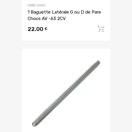
PARE CHOC
1 Baguette Latérale G ou D de Pare
Chocs AV -63 2CV
22,00
Ajouter
€