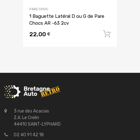
PARE CHOC
1 Baguette Latéral D ou G de Pare
Chocs AR -63 2cv
22,00
Ajouter
€
3 rue des Acacias
Z.A. Le Crelin
44410 SAINT-LYPHARD
02 40 91 42 18