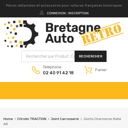
Pièces détachées et accessoires pour voitures françaises historiques
CONNEXION
INSCRIPTION
|
RECHERCHER
Téléphone
Panier
02 40 91 42 18
Home
Citroën TRACTION
Joint Carrosserie
Joints Charnieres Malle
AR