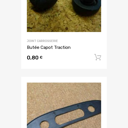
JOINT CARROSSERIE
Butée Capot Traction
0,80
Ajouter
€