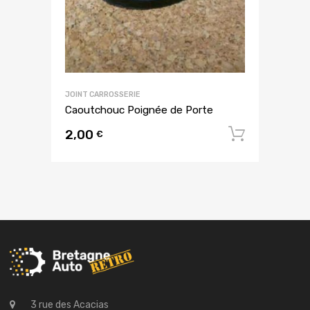
JOINT CARROSSERIE
Caoutchouc Poignée de Porte
2,00
Ajouter
€
3 rue des Acacias