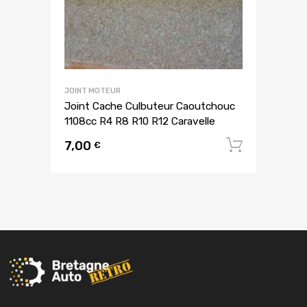
JOINT MOTEUR
Joint Cache Culbuteur Caoutchouc
1108cc R4 R8 R10 R12 Caravelle
7,00
Ajouter
€