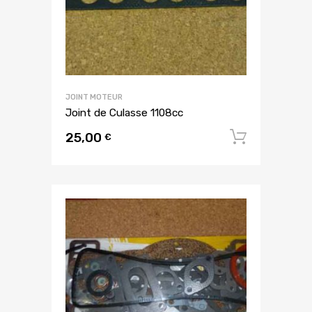
JOINT MOTEUR
Joint de Culasse 1108cc
25,00
Ajouter
€