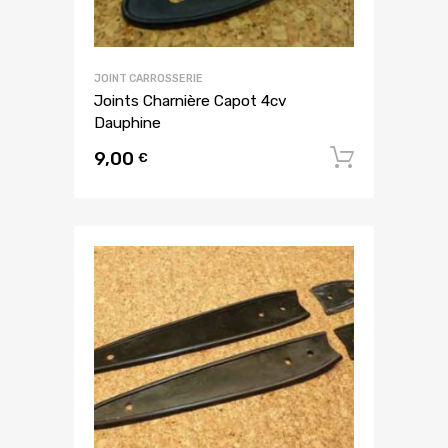
JOINT CARROSSERIE
Joints Charnière Capot 4cv
Dauphine
9,00
Ajouter
€