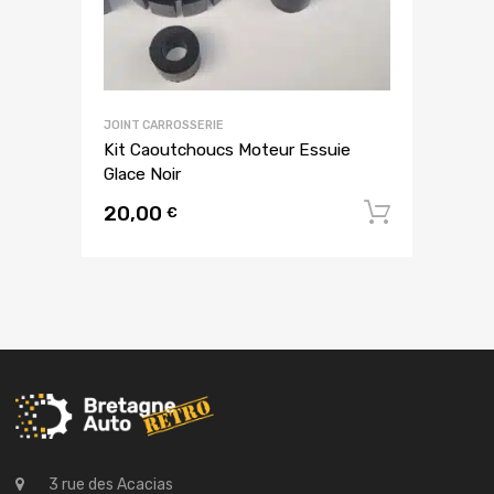
JOINT CARROSSERIE
Kit Caoutchoucs Moteur Essuie
Glace Noir
20,00
Ajouter
€
3 rue des Acacias