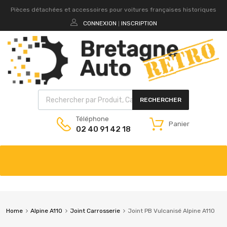
Pièces détachées et accessoires pour voitures françaises historiques
CONNEXION
INSCRIPTION
|
RECHERCHER
Téléphone
Panier
02 40 91 42 18
Home
Alpine A110
Joint Carrosserie
Joint PB Vulcanisé Alpine A110